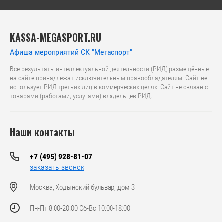
KASSA-MEGASPORT.RU
Афиша мероприятий СК "Мегаспорт"
Все результаты интеллектуальной деятельности (РИД) размещённые
на сайте принадлежат исключительным правообладателям. Сайт не
использует РИД третьих лиц в коммерческих целях. Сайт не связан с
товарами (работами, услугами) владельцев РИД.
Наши контакты
+7 (495) 928-81-07
заказать звонок
Москва, Ходынский бульвар, дом 3
Пн-Пт 8:00-20:00 Сб-Вс 10:00-18:00