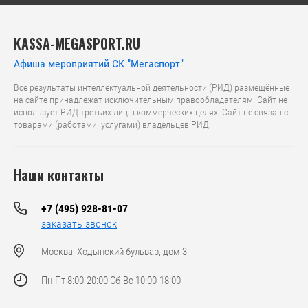
KASSA-MEGASPORT.RU
Афиша мероприятий СК "Мегаспорт"
Все результаты интеллектуальной деятельности (РИД) размещённые
на сайте принадлежат исключительным правообладателям. Сайт не
использует РИД третьих лиц в коммерческих целях. Сайт не связан с
товарами (работами, услугами) владельцев РИД.
Наши контакты
+7 (495) 928-81-07
заказать звонок
Москва, Ходынский бульвар, дом 3
Пн-Пт 8:00-20:00 Сб-Вс 10:00-18:00