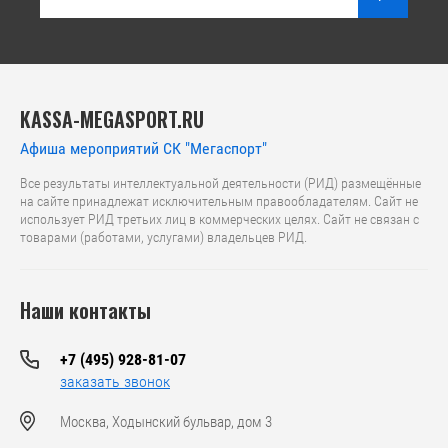
KASSA-MEGASPORT.RU
Афиша мероприятий СК "Мегаспорт"
Все результаты интеллектуальной деятельности (РИД) размещённые
на сайте принадлежат исключительным правообладателям. Сайт не
использует РИД третьих лиц в коммерческих целях. Сайт не связан с
товарами (работами, услугами) владельцев РИД.
Наши контакты
+7 (495) 928-81-07
заказать звонок
Москва, Ходынский бульвар, дом 3